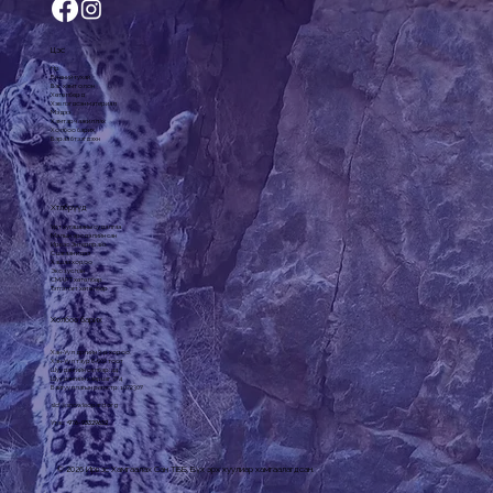
Цэс
Нүүр
Бидний тухай
Баг, хамт олон
Хөтөлбөрүүд
Хэвлэгдсэн материал
Мэдээ
Хамтарч ажиллах
Холбоо барих
Бараа бүтээгдэхүүн
Хөтөлбөрүүд
Урт хугацааны судалгаа
Малын эрсдэлийн сан
Ирвэс Энтерпрайз
Сүү цагаан идээ
Хашаа хороо
Эко зуслан
СМАРТ хөтөлбөр
Тэтгэлэгт хөтөлбөр
Холбоо барих
Хан-Уул дүүргийн 3-р хороо,
Хан-Уул таур 6-602 тоот
Шуудангийн салбар: 44
Шуудангийн хайрцаг: 774
Байгууллагын регистр: 1072307
slcf@snowleopard.org
Утас: +
976-93329632
© 2026 Ирвэс Хамгаалах Сан ТББ. Бүх эрх хуулиар хамгаалагдсан.