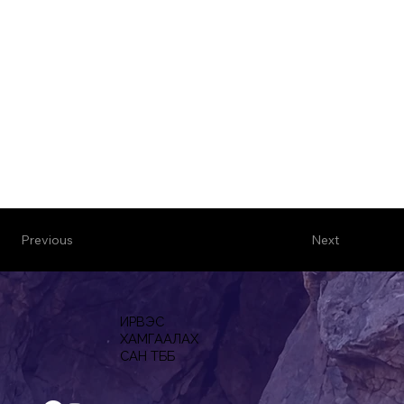
Previous
Next
ИРВЭС
ХАМГААЛАХ
САН ТББ