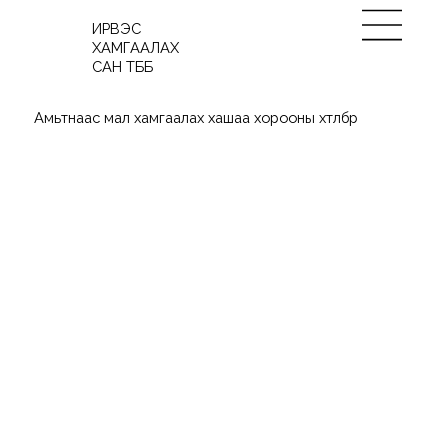
ИРВЭС
ХАМГААЛАХ
САН ТББ
Амьтнаас мал хамгаалах хашаа хорооны хөтөлбөр