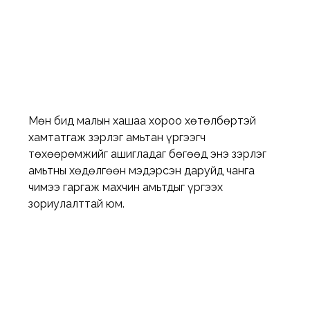
Мөн бид малын хашаа хороо хөтөлбөртэй 
хамтатгаж зэрлэг амьтан үргээгч 
төхөөрөмжийг ашигладаг бөгөөд энэ зэрлэг 
амьтны хөдөлгөөн мэдэрсэн даруйд чанга 
чимээ гаргаж махчин амьтдыг үргээх 
зориулалттай юм.