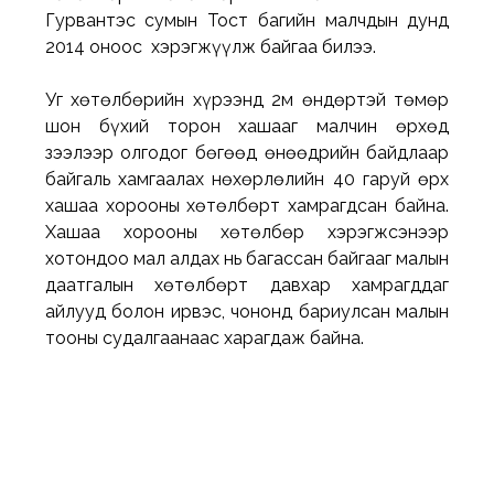
Гурвантэс сумын Тост багийн малчдын дунд 
2014 оноос  хэрэгжүүлж байгаа билээ. 
Уг хөтөлбөрийн хүрээнд 2м өндөртэй төмөр 
шон бүхий торон хашааг малчин өрхөд 
зээлээр олгодог бөгөөд өнөөдрийн байдлаар 
байгаль хамгаалах нөхөрлөлийн 40 гаруй өрх 
хашаа хорооны хөтөлбөрт хамрагдсан байна. 
Хашаа хорооны хөтөлбөр хэрэгжсэнээр 
хотондоо мал алдах нь багассан байгааг малын 
даатгалын хөтөлбөрт давхар хамрагддаг 
айлууд болон ирвэс, чононд бариулсан малын 
тооны судалгаанаас харагдаж байна.