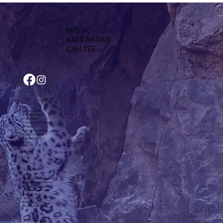
ИРВЭС
ХАМГААЛАХ
САН ТББ
Цэс
Нүүр
Бидний тухай
Баг, хамт олон
Хөтөлбөрүүд
Хэвлэгдсэн материал
Мэдээ
Хамтарч ажиллах
Холбоо барих
Бараа бүтээгдэхүүн
Хөтөлбөрүүд
Урт хугацааны судалгаа
Малын эрсдэлийн сан
Ирвэс Энтерпрайз
Сүү цагаан идээ
Хашаа хороо
Эко зуслан
СМАРТ хөтөлбөр
Тэтгэлэгт хөтөлбөр
Холбоо барих