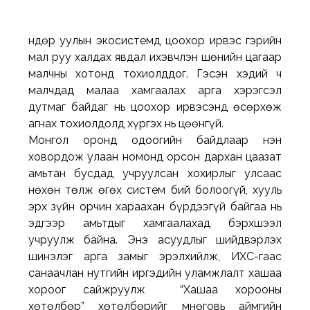
Өндөр уулын экосистемд цоохор ирвэс гэрийн 
мал руу халдах явдал ихэвчлэн шөнийн цагаар 
малчны хотонд тохиолддог. Гэсэн хэдий ч 
малчдад малаа хамгаалах арга хэрэгсэл 
дутмаг байдаг нь цоохор ирвэсэнд өсөрхөж 
агнах тохиолдолд хүргэх нь цөөнгүй. 
Монгол оронд одоогийн байдлаар нэн 
ховордож улаан номонд орсон дархан цаазат 
амьтан бусдад учруулсан хохирлыг улсаас 
нөхөн төлж өгөх систем бий болоогүй, хууль 
эрх зүйн орчин хараахан бүрдээгүй байгаа нь 
эдгээр амьтдыг хамгаалахад бэрхшээл 
учруулж байна. Энэ асуудлыг шийдвэрлэх 
шинэлэг арга замыг эрэлхийлж, ИХС-гаас 
санаачлан нутгийн иргэдийн уламжлалт хашаа 
хороог сайжруулж  “Хашаа хорооны 
хөтөлбөр” хөтөлбөрийг Өмнөговь аймгийн 