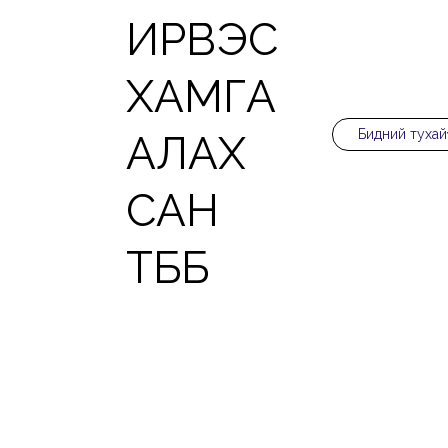
ИРВЭС
ХАМГА
Бидний тухай
АЛАХ
САН
ТББ