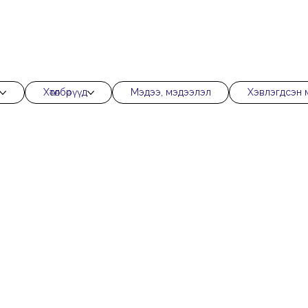
Хөтөлбөрүүд
Мэдээ, мэдээлэл
Хэвлэгдсэн 