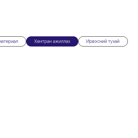
материал
Хамтран ажиллах
Ирвэсний тухай