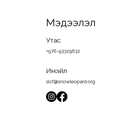
Мэдээлэл
Утас
+976-93329632
Имэйл
slcf@snowleopard.org