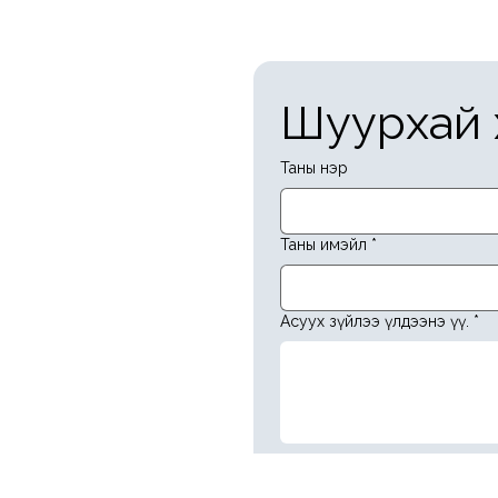
Шуурхай 
Таны нэр
Таны имэйл
*
Асуух зүйлээ үлдээнэ үү.
*