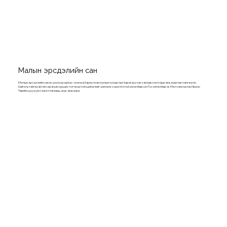
Малын эрсдэлийн сан
Малын эрсдэлийн сан нь цоохор ирвэс, чононд бариулсан малын хохирлыг барагдуулах замаар малчдын амьжиргааг хамгаалж,
байгальтайгаа эвтэй зэрэгцэн орших тогтвортой шийдлийг дэмжих зорилготой хөтөлбөр юм.Тус хөтөлбөр нь Мал хамгаалах Ирвэс
Төвийн шууд үйл ажиллагааны дор явагдана.