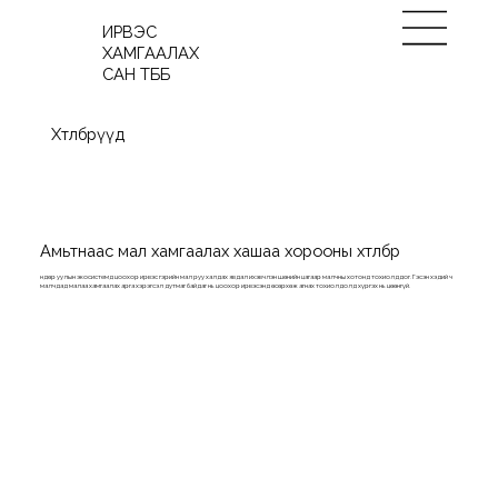
ИРВЭС
ХАМГААЛАХ
САН ТББ
Хөтөлбөрүүд
Амьтнаас мал хамгаалах хашаа хорооны хөтөлбөр
Өндөр уулын экосистемд цоохор ирвэс гэрийн мал руу халдах явдал ихэвчлэн шөнийн цагаар малчны хотонд тохиолддог. Гэсэн хэдий ч
малчдад малаа хамгаалах арга хэрэгсэл дутмаг байдаг нь цоохор ирвэсэнд өсөрхөж агнах тохиолдолд хүргэх нь цөөнгүй.