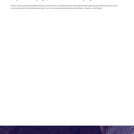
Монгол орны цоохор ирвэсийн амьдрах орчны 75-80% нь тусгай хамгаалалттай газар нутгийн гадна оршдог. Тиймээс энэ бүс нутагт
цоохор ирвэс болон туурайтан амьтдын тоо толгой, амьдрах орчинд төрөл бүрийн аюул дарамт үүсэж байдаг.