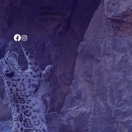
ИРВЭС
ХАМГААЛАХ
САН ТББ
Цэс
Нүүр
Бидний тухай
Баг, хамт олон
Хөтөлбөрүүд
Хэвлэгдсэн материал
Мэдээ
Хамтарч ажиллах
Холбоо барих
Бараа бүтээгдэхүүн
Хөтөлбөрүүд
Урт хугацааны судалгаа
Малын эрсдэлийн сан
Ирвэс Энтерпрайз
Сүү цагаан идээ
Хашаа хороо
Эко зуслан
СМАРТ хөтөлбөр
Тэтгэлэгт хөтөлбөр
Холбоо барих
Хан-Уул дүүргийн 3-р хороо,
Хан-Уул таур 6-602 тоот