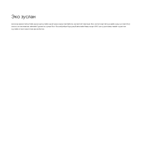
Эко зуслан
Цоохор ирвэстэй нутгийн дунд сургуулийн сурагчдад зориулан байгаль орчинтой танилцах Эко-аялал нэртэй хүүхдийн зуны зусланг 2013
оноос эхлэн Өмнөговь аймгийн Гурвантэс сумын Тост Тосонбумбын Нурууны Байгалийн Нөөц газарт ИХС-ын судалгааны төвийг түшиглэн
сүүлийн 10 жил ажиллаж ирсэн билээ.