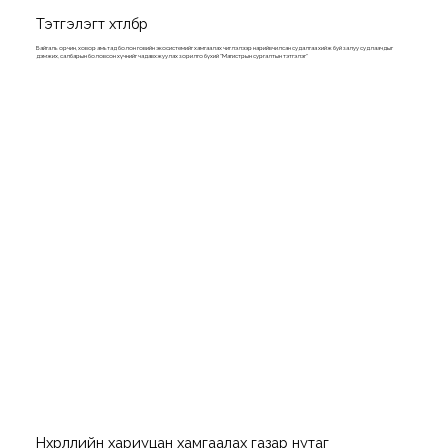
Тэтгэлэгт хөтөлбөр
Байгаль орчин, ховор амьтад болон говийн экосистемийг хамгаалах чиглэлээр нарийвчилсан судалгаа хийж буй залуу судлаачдыг
дэмжих, салбарын боловсон хүчнийг чадавхжуулах зорилго бүхий "Магистрын сургалтын тэтгэлэг"
Нөхөрлөлийн хариуцан хамгаалах газар нутаг