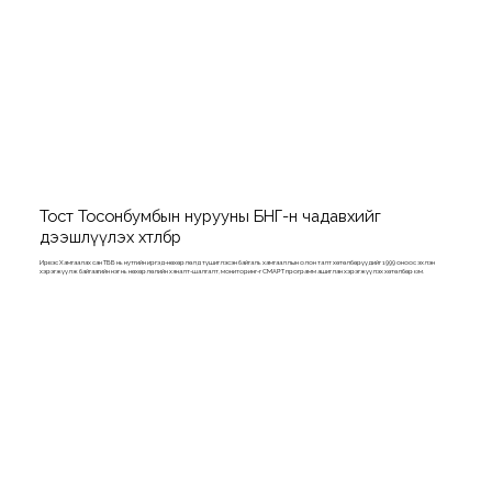
Тост Тосонбумбын нурууны БНГ-н чадавхийг
дээшлүүлэх хөтөлбөр
Ирвэс Хамгаалах сан ТББ нь нутгийн иргэд-нөхөрлөлд түшиглэсэн байгаль хамгааллын олон талт хөтөлбөрүүдийг 1999 оноос эхлэн
хэрэгжүүлж байгаагийн нэг нь нөхөрлөлийн хяналт-шалгалт, мониторинг-г СМАРТ программ ашиглан хэрэгжүүлэх хөтөлбөр юм.