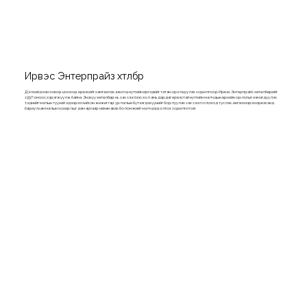
Ирвэс Энтерпрайз хөтөлбөр
Дэлхийд нэн ховор цоохор ирвэсийг хамгаалах ажилд нутгийн иргэдийг татан оролцуулах зорилгоор Ирвэс Энтерпрайз хөтөлбөрийг
1997 оноос хэрэгжүүлж байна. Энэхүү хөтөлбөр нь зах зээлээс хол амьдардаг ирвэстэй нутгийн малчдын өрхийн орлогыг нэмэгдүүлэх
тэднийг малын түүхий эдээрээ хийсэн жижиг гар урлалын бүтээгдэхүүнийг борлуулах зах зээл олоход туслах, ингэснээрээ ирвэсэнд
бариулсан малын хохирлыг дам аргаар нөхөн авах боломжийг малчдад олгох зорилготой.