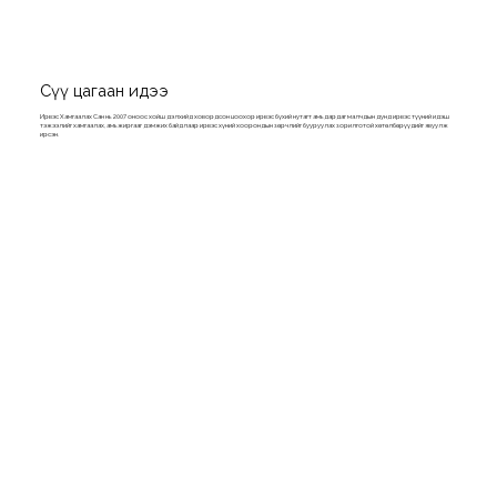
Сүү цагаан идээ
Ирвэс Хамгаалах Сан нь 2007 оноос хойш дэлхийд ховордсон цоохор ирвэс бүхий нутагт амьдардаг малчдын дунд ирвэс түүний идэш
тэжээлийг хамгаалах, амьжиргааг дэмжих байдлаар ирвэс хүний хоорондын зөрчлийг бууруулах зорилготой хөтөлбөрүүдийг явуулж
ирсэн.