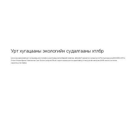
Урт хугацааны экологийн судалгааны хөтөлбөр
Цоохор ирвэсний урт хугацааны экологийн судалгааны хөтөлбөрийг Өмнөговь аймгийн Гурвантэс сумын нутаг Тостын нуруунд БОАЖЯ, АНУ-н
Олон Улсын Ирвэс Хамгаалах Сан (Snow Leopard Trust) зэрэг гадаад дотоодын байгууллагуудтай хамтран 2008 оноос эхлэсэн
хэрэгжүүлж байна.