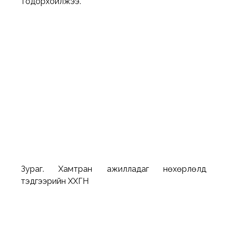
тодорхойлжээ.
Зураг. Хамтран ажилладаг нөхөрлөлүүд 
тэдгээрийн ХХГН 