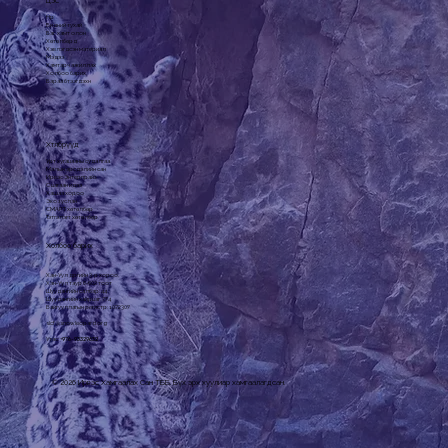
Цэс
Нүүр
Бидний тухай
Баг, хамт олон
Хөтөлбөрүүд
Хэвлэгдсэн материал
Мэдээ
Хамтарч ажиллах
Холбоо барих
Бараа бүтээгдэхүүн
Хөтөлбөрүүд
Урт хугацааны судалгаа
Малын эрсдэлийн сан
Ирвэс Энтерпрайз
Сүү цагаан идээ
Хашаа хороо
Эко зуслан
СМАРТ хөтөлбөр
Тэтгэлэгт хөтөлбөр
Холбоо барих
Хан-Уул дүүргийн 3-р хороо,
Хан-Уул таур 6-602 тоот
Шуудангийн салбар: 44
Шуудангийн хайрцаг: 774
Байгууллагын регистр: 1072307
slcf@snowleopard.org
Утас: +
976-93329632
© 2026 Ирвэс Хамгаалах Сан ТББ. Бүх эрх хуулиар хамгаалагдсан.