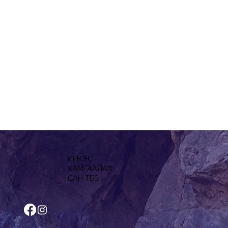
ИРВЭС
ХАМГААЛАХ
САН ТББ