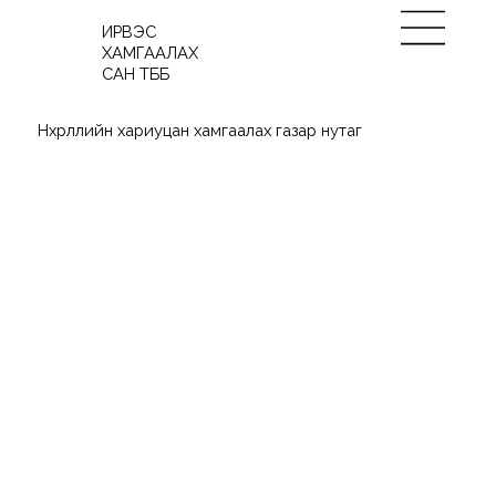
ИРВЭС
ХАМГААЛАХ
САН ТББ
Нөхөрлөлийн хариуцан хамгаалах газар нутаг