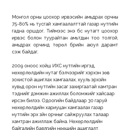
Монгол орны цоохор ирвэсийн амьдрах орчны 
75-80% нь тусгай хамгаалалттай газар нутгийн 
гадна оршдог. Тиймээс энэ бүс нутагт цоохор 
ирвэс болон туурайтан амьтдын тоо толгой, 
амьдрах орчинд төрөл бүрийн аюул дарамт 
үүсэж байдаг.
2009 оноос хойш ИХС нутгийн иргэд, 
нөхөрлөлүүдийн нутаг бэлчээрийг хэрхэн зөв 
зохистой ашиглах хамгаалах, хууль эрхзүйн 
хувьд орон нутгийн засаг захиргаатай хамтран 
тэднийг дэмжин ажиллах боломжийг хайсаар 
ирсэн билээ. Одоогийн байдлаар 30 гаруй 
нөхөрлөлүүдийн хариуцан хамгаалах газар 
нутгийн эрх зүйн орчныг сайжруулах талаар 
хамтран ажиллаж байна. Нөхөрлөлүүдийн 
байгалийн баялгийн нөөцийн ашиглалт, 