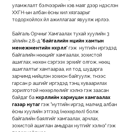
уламжлалт бэлчээрийн хэв маяг дээр үндэслэн 
ХХГН-ын албан ёсны хил хязгаарыг 
тодорхойлох үйл ажиллагааг явуулж ирлээ. 
Байгаль Орчныг Хамгаалах тухай хуулийн 3 
зүйлийн 2.8-д "
байгалийн нөөцийн хамтын 
менежментийн нөхөрлөл
" гэж  нутгийн иргэдэд 
байгалийн нөөцийг хамгаалах, зохистой 
ашиглах, нөхөн сэргээх эрхийг олгож, нөөц 
ашиглалтыг хамтаараа, ил тод, шударга 
зарчимд нийцүүлэн зохион байгуулж, түүнээс 
гарсан үр ашгийг иргэдэд тэнцүү хуваарилах 
зорилготой нөхөрлөлийг хэлнэ гэж заасан 
байдаг ба 
нөхөрлөлийн хариуцан хамгаалах 
газар нутаг
 гэж "нутгийн иргэд, малчид албан 
ёсны хуулийн этгээд (нөхөрлөл) болж 
байгалийн баялгийг хамгаалах, арчлах, 
зохистой ашиглан амьдрах нутгийг хэлнэ" гэж 