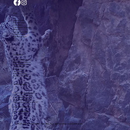
Цэс
Нүүр
Бидний тухай
Баг, хамт олон
Хөтөлбөрүүд
Хэвлэгдсэн материал
Мэдээ
Хамтарч ажиллах
Холбоо барих
Бараа бүтээгдэхүүн
Хөтөлбөрүүд
Урт хугацааны судалгаа
Малын эрсдэлийн сан
Ирвэс Энтерпрайз
Сүү цагаан идээ
Хашаа хороо
Эко зуслан
СМАРТ хөтөлбөр
Тэтгэлэгт хөтөлбөр
Холбоо барих
Хан-Уул дүүргийн 3-р хороо,
Хан-Уул таур 6-602 тоот
Шуудангийн салбар: 44
Шуудангийн хайрцаг: 774
Байгууллагын регистр: 1072307
slcf@snowleopard.org
Утас: +
976-93329632
© 2026 Ирвэс Хамгаалах Сан ТББ. Бүх эрх хуулиар хамгаалагдсан.