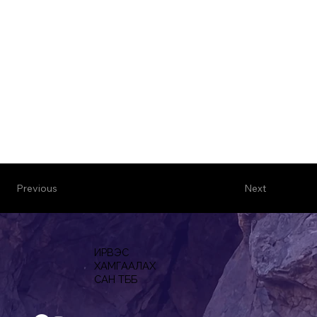
Previous
Next
ИРВЭС
ХАМГААЛАХ
САН ТББ