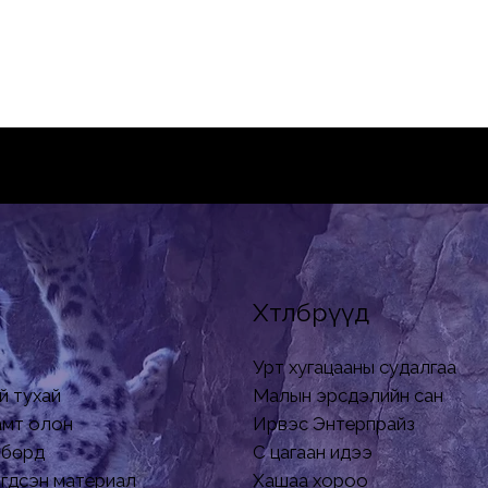
Хөтөлбөрүүд
Урт хугацааны судалгаа
й тухай
Малын эрсдэлийн сан
хамт олон
Ирвэс Энтерпрайз
бөрүүд
Сүү цагаан идээ
гдсэн материал
Хашаа хороо