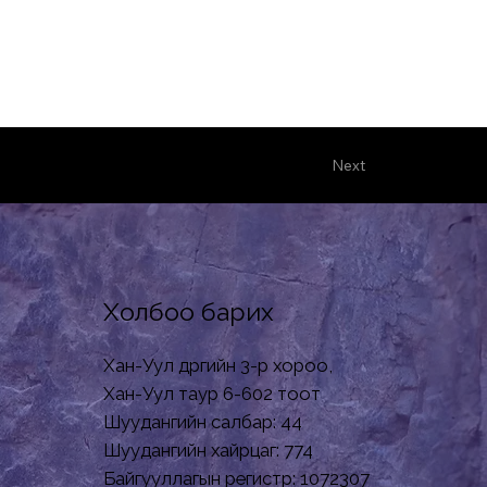
Next
Холбоо барих
Хан-Уул дүүргийн 3-р хороо,
Хан-Уул таур 6-602 тоот
Шуудангийн салбар: 44
Шуудангийн хайрцаг: 774
Байгууллагын регистр: 1072307