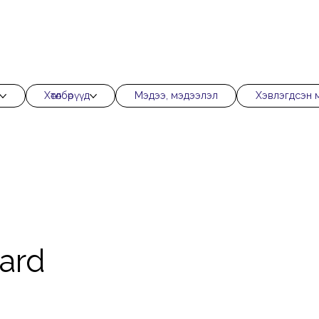
Хөтөлбөрүүд
Мэдээ, мэдээлэл
Хэвлэгдсэн 
ard