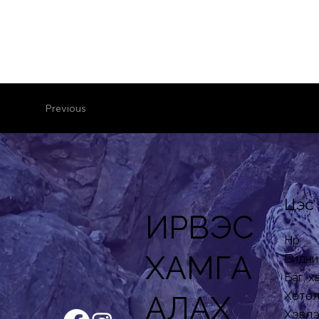
Previous
Цэс
ИРВЭС
Нүүр
ХАМГА
Бидни
Баг, 
Хөтөл
АЛАХ
Хэвлэ