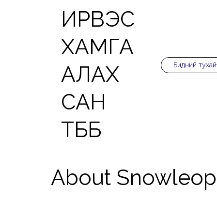
ИРВЭС
ХАМГА
Бидний тухай
АЛАХ
САН
ТББ
About Snowleop