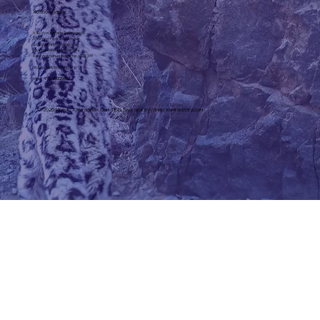
Холбоо барих
Хан-Уул дүүргийн 3-р хороо,
Хан-Уул таур 6-602 тоот
Шуудангийн салбар: 44
Шуудангийн хайрцаг: 774
Байгууллагын регистр: 1072307
slcf@snowleopard.org
Утас: +
976-93329632
© 2026 Ирвэс Хамгаалах Сан ТББ. Бүх эрх хуулиар хамгаалагдсан.