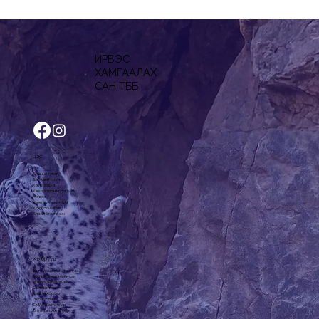
ИРВЭС
ХАМГААЛАХ
САН ТББ
Цэс
Нүүр
Бидний тухай
Баг, хамт олон
Хөтөлбөрүүд
Хэвлэгдсэн материал
Мэдээ
Хамтарч ажиллах
Холбоо барих
Бараа бүтээгдэхүүн
Хөтөлбөрүүд
Урт хугацааны судалгаа
Малын эрсдэлийн сан
Ирвэс Энтерпрайз
Сүү цагаан идээ
Хашаа хороо
Эко зуслан
СМАРТ хөтөлбөр
Тэтгэлэгт хөтөлбөр