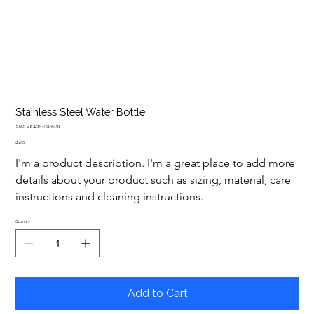
Stainless Steel Water Bottle
SKU
SKU:
284215376135191
284215376135191
Price
₫ 199
I'm a product description. I'm a great place to add more 
details about your product such as sizing, material, care 
instructions and cleaning instructions.
Quantity
Add to Cart