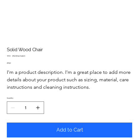
Solid Wood Chair
SKU
SKU:
36523641234523
36523641234523
Price
₫ 690
I'm a product description. I'm a great place to add more 
details about your product such as sizing, material, care 
instructions and cleaning instructions.
Quantity
Add to Cart