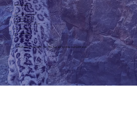
Холбоо барих
Хан-Уул дүүргийн 3-р хороо,
Хан-Уул таур 6-602 тоот
Шуудангийн салбар: 44
Шуудангийн хайрцаг: 774
Байгууллагын регистр: 1072307
slcf@snowleopard.org
Утас: +
976-93329632
© 2026 Ирвэс Хамгаалах Сан ТББ. Бүх эрх хуулиар хамгаалагдсан.