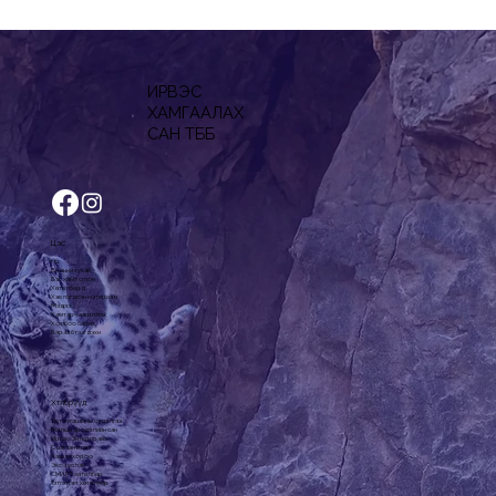
ИРВЭС
ХАМГААЛАХ
САН ТББ
Цэс
Нүүр
Бидний тухай
Баг, хамт олон
Хөтөлбөрүүд
Хэвлэгдсэн материал
Мэдээ
Хамтарч ажиллах
Холбоо барих
Бараа бүтээгдэхүүн
Хөтөлбөрүүд
Урт хугацааны судалгаа
Малын эрсдэлийн сан
Ирвэс Энтерпрайз
Сүү цагаан идээ
Хашаа хороо
Эко зуслан
СМАРТ хөтөлбөр
Тэтгэлэгт хөтөлбөр