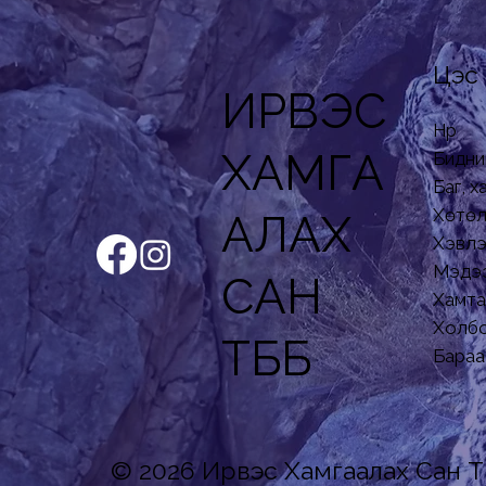
Цэс
ИРВЭС
Нүүр
ХАМГА
Бидни
Баг, 
Хөтөл
АЛАХ
Хэвлэ
Мэдэ
САН
Хамта
Холбо
ТББ
Бараа 
© 2026 Ирвэс Хамгаалах Сан Т