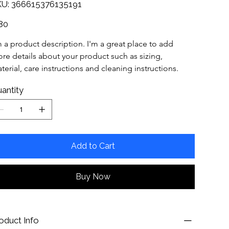
SKU
U:
366615376135191
366615376135191
e
80
m a product description. I'm a great place to add 
re details about your product such as sizing, 
terial, care instructions and cleaning instructions.
antity
Add to Cart
Buy Now
oduct Info