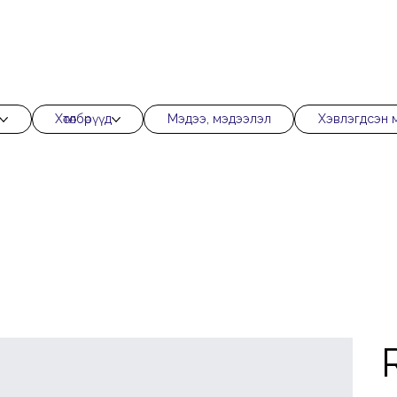
Хөтөлбөрүүд
Мэдээ, мэдээлэл
Хэвлэгдсэн 