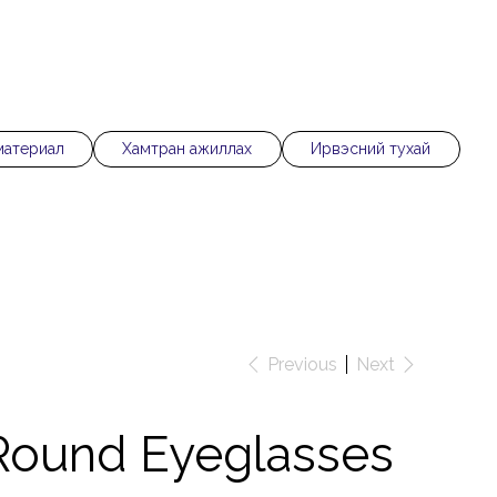
материал
Хамтран ажиллах
Ирвэсний тухай
Previous
Next
Round Eyeglasses