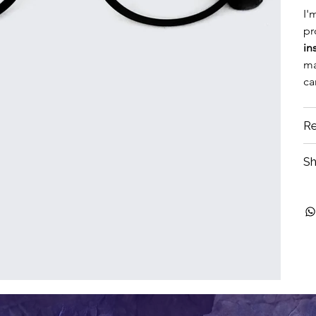
I'
pr
in
ma
ca
Re
Sh