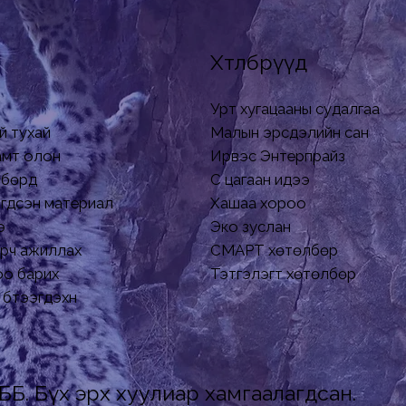
Хөтөлбөрүүд
Урт хугацааны судалгаа
й тухай
Малын эрсдэлийн сан
хамт олон
Ирвэс Энтерпрайз
бөрүүд
Сүү цагаан идээ
гдсэн материал
Хашаа хороо
э
Эко зуслан
рч ажиллах
СМАРТ хөтөлбөр
о барих
Тэтгэлэгт хөтөлбөр
бүтээгдэхүүн
ББ. Бүх эрх хуулиар хамгаалагдсан.