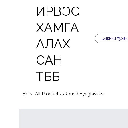
ИРВЭС
ХАМГА
Бидний тухай
АЛАХ
САН
ТББ
Нүүр
>
All Products
>
Round Eyeglasses