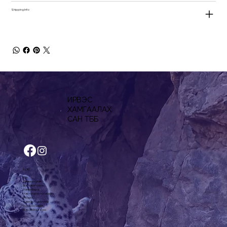
Shipping Info
ИРВЭС
ХАМГААЛАХ
САН ТББ
Цэс
Нүүр
Бидний тухай
Баг, хамт олон
Хөтөлбөрүүд
Хэвлэгдсэн материал
Мэдээ
Хамтарч ажиллах
Холбоо барих
Бараа бүтээгдэхүүн