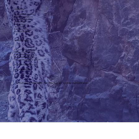
Хөтөлбөрүүд
Урт хугацааны судалгаа
Малын эрсдэлийн сан
Ирвэс Энтерпрайз
Сүү цагаан идээ
Хашаа хороо
Эко зуслан
СМАРТ хөтөлбөр
Тэтгэлэгт хөтөлбөр
Холбоо барих
Хан-Уул дүүргийн 3-р хороо,
Хан-Уул таур 6-602 тоот
Шуудангийн салбар: 44
Шуудангийн хайрцаг: 774
Байгууллагын регистр: 1072307
slcf@snowleopard.org
Утас: +
976-93329632
© 2026 Ирвэс Хамгаалах Сан ТББ. Бүх эрх хуулиар хамгаалагдсан.