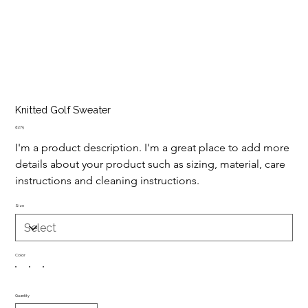
Knitted Golf Sweater
Price
₫ 275
I'm a product description. I'm a great place to add more 
details about your product such as sizing, material, care 
instructions and cleaning instructions.
Size
Color
Quantity