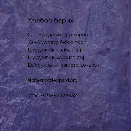
Холбоо барих
Хан-Уул дүүргийн 3-р хороо,
Хан-Уул таур 6-602 тоот
Шуудангийн салбар: 44
Шуудангийн хайрцаг: 774
Байгууллагын регистр: 1072307
slcf@snowleopard.org
Утас: +
976-93329632