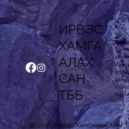
Цэс
ИРВЭС
Нүүр
ХАМГА
Бидни
Баг, 
Хөтөл
АЛАХ
Хэвлэ
Мэдэ
САН
Хамта
Холбо
ТББ
Бараа 
© 2026 Ирвэс Хамгаалах Сан Т