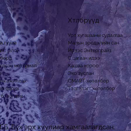
Хөтөлбөрүүд
Урт хугацааны судалгаа
й тухай
Малын эрсдэлийн сан
хамт олон
Ирвэс Энтерпрайз
бөрүүд
Сүү цагаан идээ
гдсэн материал
Хашаа хороо
э
Эко зуслан
рч ажиллах
СМАРТ хөтөлбөр
о барих
Тэтгэлэгт хөтөлбөр
бүтээгдэхүүн
ББ. Бүх эрх хуулиар хамгаалагдсан.