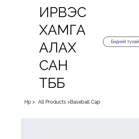
ИРВЭС
ХАМГА
Бидний тухай
АЛАХ
САН
ТББ
Нүүр
>
All Products
>
Baseball Cap