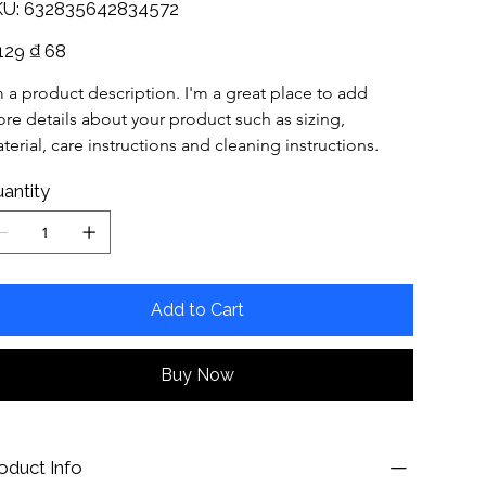
SKU
U:
632835642834572
632835642834572
inal
Sale
129
₫ 68
e
price
m a product description. I'm a great place to add 
re details about your product such as sizing, 
terial, care instructions and cleaning instructions.
antity
Add to Cart
Buy Now
oduct Info