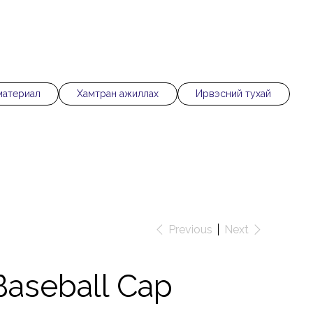
материал
Хамтран ажиллах
Ирвэсний тухай
Previous
Next
Baseball Cap