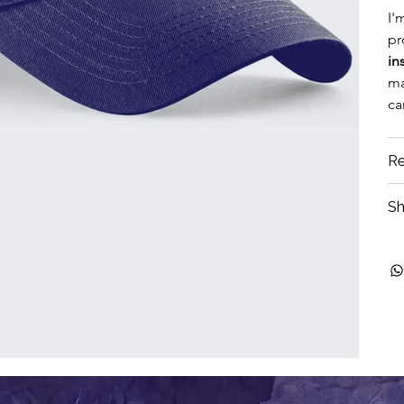
I'
pr
in
ma
ca
Re
Sh