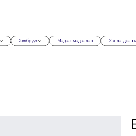
Хөтөлбөрүүд
Мэдээ, мэдээлэл
Хэвлэгдсэн 