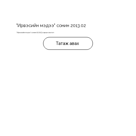
"Ирвэсийн мэдээ" сонин 2013.02
"Ирвэсийн мэдээ" сонин 02.2023 сарын хэвлэл
Татаж авах