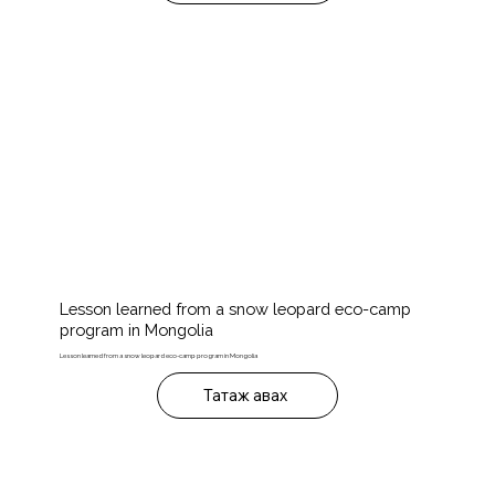
Lesson learned from a snow leopard eco-camp
program in Mongolia
Lesson learned from a snow leopard eco-camp program in Mongolia
Татаж авах