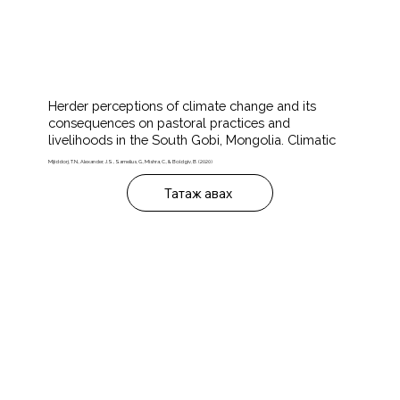
Herder perceptions of climate change and its
consequences on pastoral practices and
livelihoods in the South Gobi, Mongolia. Climatic
Mijiddorj, T.N., Alexander, J.S., Samelius, G., Mishra, C., & Boldgiv, B. (2020)
Татаж авах