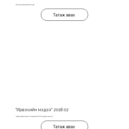
Цоохор ирвэсний тухай
Татаж авах
"Ирвэсийн мэдээ" 2018.02
"Ирвэсийн мэдээ" сонины 2018.02 сарын хэвлэл
Татаж авах