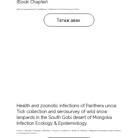
(Book Chapter).
Allen, P., Agvaantseren, B., Snell Rullman, J., Mijiddorj, T. N., & Dashzeveg, U. (2016).
Татаж авах
Health and zoonotic infections of Panthera uncia:
Tick collection and serosurvey of wild snow
leopards in the South Gobi desert of Mongolia.
Infection Ecology & Epidemiology.
Esson, C., Skerratt, L.F., Berger, L., Malmsten, J., Strand, T., Lundkvist, Å., Järhult, J.D., Michaux, J., Mijiddorj, T.N., Bayrakci-Smith, R., Mishra,
C., & Johansson, Ö. (2019)