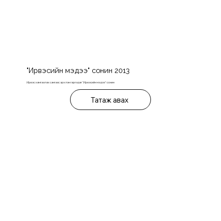
"Ирвэсийн мэдээ" сонин 2013
Ирвэс хамгаалах сангаас эрхлэн гаргадаг "Ирвэсийн мэдээ" сонин
Татаж авах