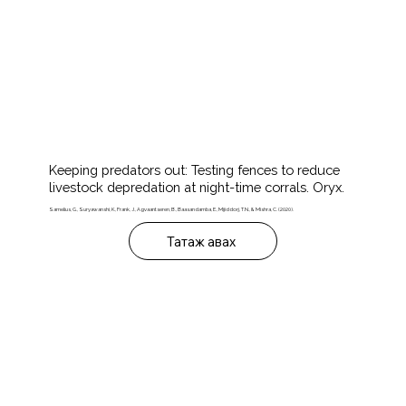
Keeping predators out: Testing fences to reduce
livestock depredation at night-time corrals. Oryx.
Samelius, G., Suryawanshi, K., Frank, J., Agvaantseren, B., Baasandamba, E., Mijiddorj, T.N., & Mishra, C. (2020).
Татаж авах