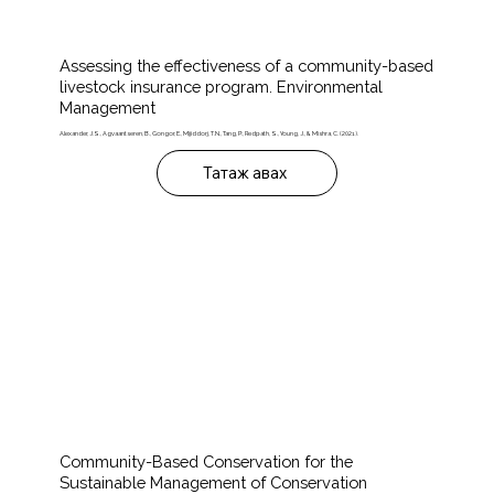
Assessing the effectiveness of a community-based
livestock insurance program. Environmental
Management
Alexander, J.S., Agvaantseren, B., Gongor, E., Mijiddorj, T.N., Tang, P., Redpath, S., Young, J., & Mishra, C. (2021).
Татаж авах
Community-Based Conservation for the
Sustainable Management of Conservation