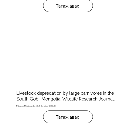
Татаж авах
Livestock depredation by large carnivores in the
South Gobi, Mongolia. Wildlife Research Journal.
Mijiddorj, T.N., Alexander, J.S., & Samelius, G. (2018).
Татаж авах