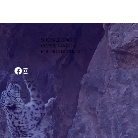
SNOWLEOPARD
CONSERVATION
F
OUNDATION NGO
Menu
Home
About us
Team, community
Programs
Published material
News
Collaborate
Contact
Goods
Programs
Long-term study
Livestock Risk Fund
Irves Enterprise