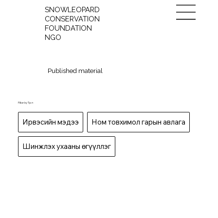
SNOWLEOPARD
CONSERVATION
FOUNDATION
NGO
Published material
Filter by Төрөл
Ирвэсийн мэдээ
Ном товхимол гарын авлага
Шинжлэх ухааны өгүүллэг