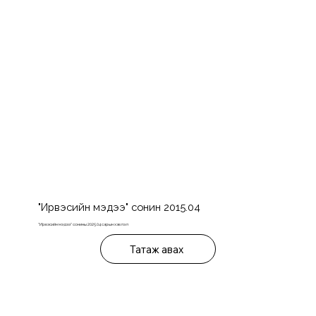
"Ирвэсийн мэдээ" сонин 2015.04
"Ирвэсийн мэдээ" сонины 2025.04 сарын хэвлэл
Татаж авах