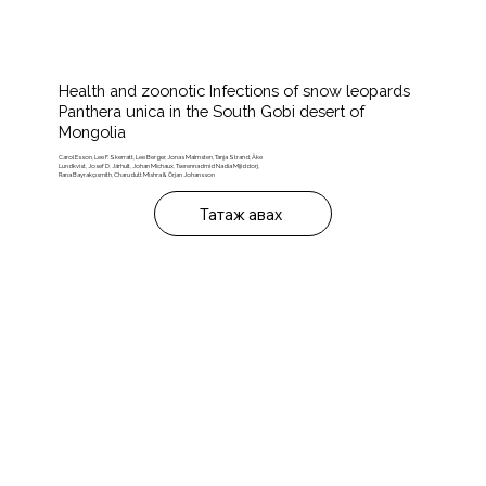
Health and zoonotic Infections of snow leopards
Panthera unica in the South Gobi desert of
Mongolia
Carol Esson, Lee F. Skerratt, Lee Berger, Jonas Malmsten, Tanja Strand, Åke
Lundkvist, Josef D. Järhult, Johan Michaux, Tserennadmid Nadia Mijiddorj,
Rana Bayrakçısmith, Charudutt Mishra & Örjan Johansson
Татаж авах