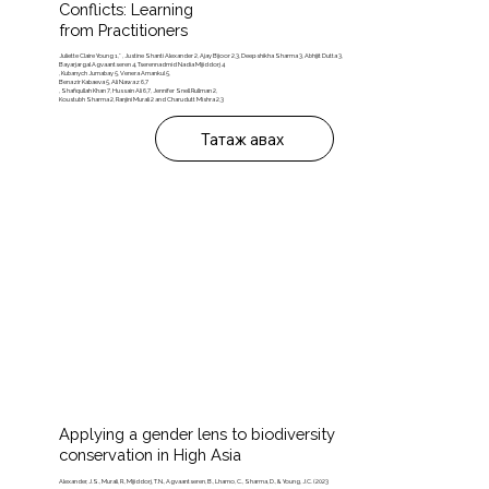
Conflicts: Learning
from Practitioners
Juliette Claire Young 1,* , Justine Shanti Alexander 2, Ajay Bijoor 2,3, Deepshikha Sharma 3, Abhijit Dutta 3,
Bayarjargal Agvaantseren 4, Tserennadmid Nadia Mijiddorj 4
, Kubanych Jumabay 5, Venera Amankul 5,
Benazir Kabaeva 5, Ali Nawaz 6,7
, Shafiqullah Khan 7, Hussain Ali 6,7, Jennifer Snell Rullman 2,
Koustubh Sharma 2, Ranjini Murali 2 and Charudutt Mishra 2,3
Татаж авах
Applying a gender lens to biodiversity
conservation in High Asia
Alexander, J.S., Murali, R., Mijiddorj, T.N., Agvaantseren, B., Lhamo, C., Sharma, D., & Young, J.C. (2023