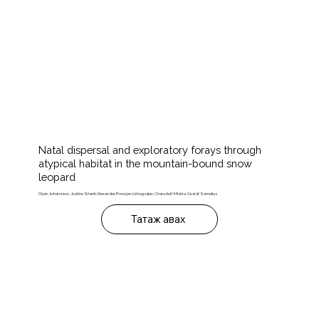
Natal dispersal and exploratory forays through
atypical habitat in the mountain-bound snow
leopard
Örjan Johansson, Justine Shanti Alexander, Purevjav Lkhagvajav, Charudutt Mishra, Gustaf Samelius
Татаж авах