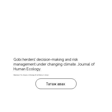
Gobi herders’ decision-making and risk
management under changing climate. Journal of
Human Ecology.
Mijiddorj, T. N., Ahearn, A., Boldgiv, B., & Mishra, C. (2019).
Татаж авах