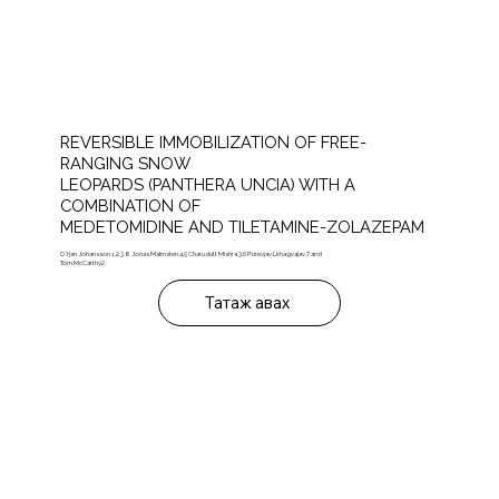
REVERSIBLE IMMOBILIZATION OF FREE-
RANGING SNOW
LEOPARDS (PANTHERA UNCIA) WITH A
COMBINATION OF
MEDETOMIDINE AND TILETAMINE-ZOLAZEPAM
O ̈ rjan Johansson,1,2,3,8 Jonas Malmsten,4,5 Charudutt Mishra,3,6 Purevjav Lkhagvajav,7 and
Tom McCarthy2
Татаж авах