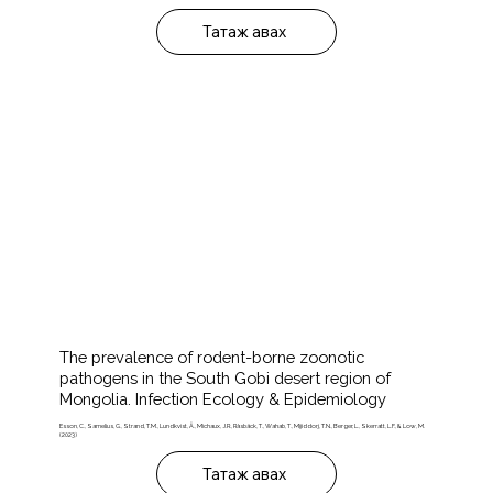
Татаж авах
The prevalence of rodent-borne zoonotic
pathogens in the South Gobi desert region of
Mongolia. Infection Ecology & Epidemiology
Esson, C., Samelius, G., Strand, T.M., Lundkvist, Å., Michaux, J.R., Råsbäck, T., Wahab, T., Mijiddorj, T.N., Berger, L., Skerratt, L.F., & Low, M.
(2023)
Татаж авах