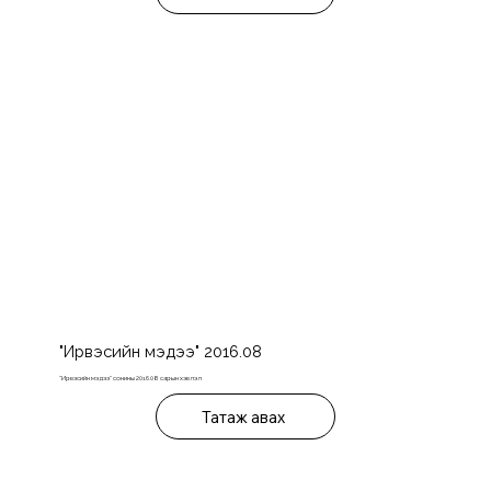
"Ирвэсийн мэдээ" 2016.08
"Ирвэсийн мэдээ" сонины 2016.08 сарын хэвлэл
Татаж авах