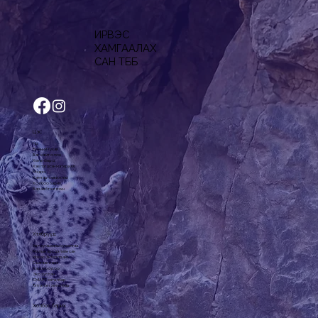
ТЭТГЭЛЭГ"-т ШАЛГАРСАНД БАЯР
ХҮРГЭЕ!
ИРВЭС
ХАМГААЛАХ
САН ТББ
Цэс
Нүүр
Бидний тухай
Баг, хамт олон
Хөтөлбөрүүд
Хэвлэгдсэн материал
Мэдээ
Хамтарч ажиллах
Холбоо барих
Бараа бүтээгдэхүүн
Хөтөлбөрүүд
Урт хугацааны судалгаа
Малын эрсдэлийн сан
Ирвэс Энтерпрайз
Сүү цагаан идээ
Хашаа хороо
Эко зуслан
СМАРТ хөтөлбөр
Тэтгэлэгт хөтөлбөр
Холбоо барих