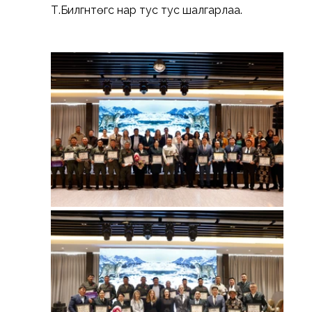
Т.Билгүүнтөгс нар тус тус шалгарлаа.