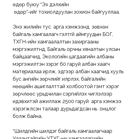
өдөр буюу “Эх дэлхийн
 өдөр”-ийг тохиолдуулан зохион байгууллаа. 
Энэ жилийн тус  арга хэмжээнд  зөвхөн 
байгаль хамгаалагч гэлтгүй аймгуудын БОГ, 
ТХГН-ийн хамгаалалтын захиргааны 
мэргэжилтнүүд, Байгаль орчны хяналтын улсын 
байцаагчид, Экологийн цагдаагийн албаны 
мэргэжилтэн зэрэг 60 гаруй албан хаагч 
материалаа ирүүлж, эдгээр албан хаагчид хууль 
бус ангийн зөрчлийг илрүүлэх, байгалийн 
нөөцийн ашиглалттай холбоотой гэмт хэрэг 
зөрчлөөс урьдчилан сэргийлэх чиглэлээр 
идэвхитэй ажиллаж 2500 гаруй  арга хэмжээ 
хэрэгжүүлсэн талаар дурьдагдсан нь  онцлог 
болж байна. 
“Шилдгийн шилдэг байгаль хамгаалагчаар 
Улаантайгийн УТХГ-ын хамгаалагчийн 