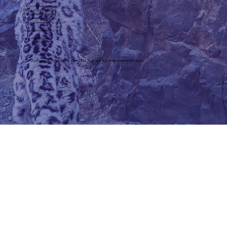
Хан-Уул дүүргийн 3-р хороо,
Хан-Уул таур 6-602 тоот
Шуудангийн салбар: 44
Шуудангийн хайрцаг: 774
Байгууллагын регистр: 1072307
slcf@snowleopard.org
Утас: +
976-93329632
© 2026 Ирвэс Хамгаалах Сан ТББ. Бүх эрх хуулиар хамгаалагдсан.