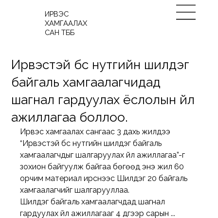
ИРВЭС
ХАМГААЛАХ
САН ТББ
Ирвэстэй бүс нутгийн шилдэг
байгаль хамгаалагчидад
шагнал гардуулах ёслолын үйл
ажиллагаа боллоо.
Ирвэс хамгаалах сангаас 3 дахь жилдээ 
“Ирвэстэй бүс нутгийн шилдэг байгаль 
хамгаалагчдыг шалгаруулах үйл ажиллагаа”-г 
зохион байгуулж байгаа бөгөөд энэ жил 60 
орчим материал ирснээс Шилдэг 20 байгаль 
хамгаалагчийг шалгарууллаа. 
Шилдэг байгаль хамгаалагчдад шагнал 
гардуулах үйл ажиллагааг 4 дүгээр сарын ... 