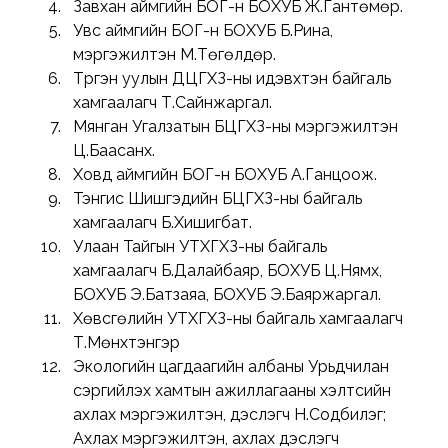
Завхан аймгийн БОГ-н БОХУБ Ж.Гантөмөр.
Увс аймгийн БОГ-н БОХУБ Б.Рина, 
мэргэжилтэн М.Төгөлдөр.
Түргэн уулын ДЦГХЗ-ны идэвхтэн байгаль 
хамгаалагч Т.Сайнжаргал.
Мянган Угалзатын БЦГХЗ-ны мэргэжилтэн 
Ц.Баасанхүү.
Ховд аймгийн БОГ-н БОХУБ А.Ганцоож.
Тэнгис Шишгэдийн БЦГХЗ-ны байгаль 
хамгаалагч Б.Хишигбат.
Улаан Тайгын УТХГХЗ-ны байгаль 
хамгаалагч Б.Далайбаяр, БОХУБ Ц.Нямхүү, 
БОХУБ Э.Батзаяа, БОХУБ Э.Баяржаргал.
Хөвсгөлийн УТХГХЗ-ны байгаль хамгаалагч 
Т.Мөнхтэнгэр
Экологийн цагдаагийн албаны Урьдчилан 
сэргийлэх хамтын ажиллагааны хэлтсийн 
ахлах мэргэжилтэн, дэслэгч Н.Содбилэг; 
Ахлах мэргэжилтэн, ахлах дэслэгч 