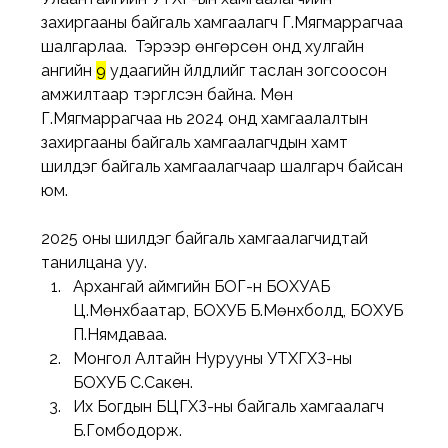
захиргааны байгаль хамгаалагч Г.Мягмаррагчаа 
шалгарлаа.  Тэрээр өнгөрсөн онд хулгайн 
ангийн 
9
 удаагийн үйлдлийг таслан зогсоосон 
амжилтаар тэргүүлсэн байна. Мөн 
Г.Мягмаррагчаа нь 2024 онд хамгаалалтын 
захиргааны байгаль хамгаалагчдын хамт 
шилдэг байгаль хамгаалагчаар шалгарч байсан 
юм. 
2025 оны шилдэг байгаль хамгаалагчидтай 
танилцана уу.
Архангай аймгийн БОГ-н БОХУАБ 
Ц.Мөнхбаатар, БОХУБ Б.Мөнхболд, БОХУБ 
П.Нямдаваа.
Монгол Алтайн Нурууны УТХГХЗ-ны 
БОХУБ С.Сакен.
Их Богдын БЦГХЗ-ны байгаль хамгаалагч 
Б.Гомбодорж.